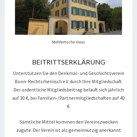
T
T
S
E
R
Mehlemsche Haus
K
L
BEITRITTSERKLÄRUNG
Ä
Unterstützen Sie den Denkmal- und Geschichtsverein
R
Bonn-Rechtsrheinisch e.V. durch Ihre Mitgliedschaft.
U
Der ordentliche Mitgliedsbeitrag beläuft sich jährlich
N
auf 30 €, bei Familien-/Partnermitgliedschaften auf 40
G
€.
Sämtliche Mittel kommen den Vereinszwecken
zugute. Der Verein ist als gemeinnützig anerkannt