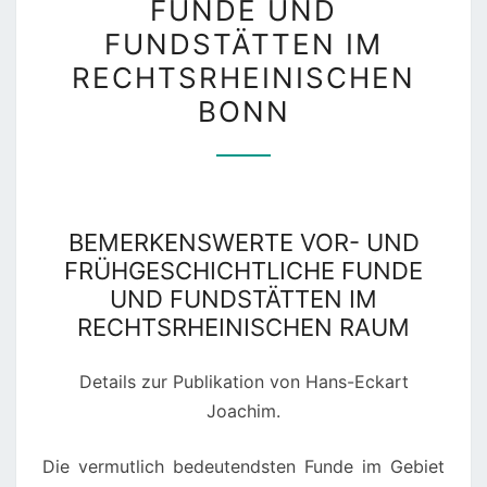
FUNDE UND
A
FUNDSTÄTTEN IM
T
RECHTSRHEINISCHEN
I
BONN
O
N
E
N
:
BEMERKENSWERTE VOR- UND
B
FRÜHGESCHICHTLICHE FUNDE
E
UND FUNDSTÄTTEN IM
M
RECHTSRHEINISCHEN RAUM
E
R
Details zur Publikation von Hans-Eckart
K
Joachim.
E
Die vermutlich bedeutendsten Funde im Gebiet
N