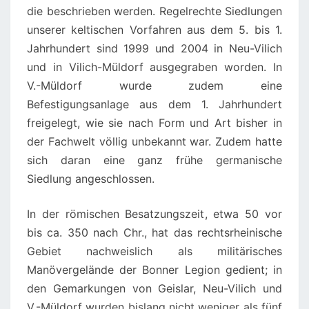
die beschrieben werden. Regelrechte Siedlungen
G
unserer keltischen Vorfahren aus dem 5. bis 1.
E
Jahrhundert sind 1999 und 2004 in Neu-Vilich
S
und in Vilich-Müldorf ausgegraben worden. In
C
V.-Müldorf wurde zudem eine
H
Befestigungsanlage aus dem 1. Jahrhundert
I
freigelegt, wie sie nach Form und Art bisher in
C
der Fachwelt völlig unbekannt war. Zudem hatte
H
sich daran eine ganz frühe germanische
T
Siedlung angeschlossen.
L
I
In der römischen Besatzungszeit, etwa 50 vor
C
bis ca. 350 nach Chr., hat das rechtsrheinische
H
Gebiet nachweislich als militärisches
E
Manövergelände der Bonner Legion gedient; in
F
den Gemarkungen von Geislar, Neu-Vilich und
U
V.-Müldorf wurden bislang nicht weniger als fünf