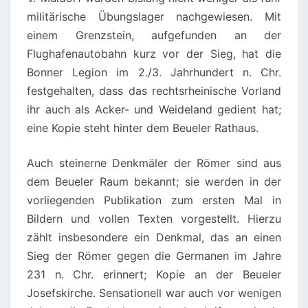
N
militärische Übungslager nachgewiesen. Mit
D
einem Grenzstein, aufgefunden an der
E
Flughafenautobahn kurz vor der Sieg, hat die
U
Bonner Legion im 2./3. Jahrhundert n. Chr.
N
festgehalten, dass das rechtsrheinische Vorland
D
ihr auch als Acker- und Weideland gedient hat;
F
eine Kopie steht hinter dem Beueler Rathaus.
U
N
Auch steinerne Denkmäler der Römer sind aus
D
dem Beueler Raum bekannt; sie werden in der
S
vorliegenden Publikation zum ersten Mal in
T
Bildern und vollen Texten vorgestellt. Hierzu
Ä
zählt insbesondere ein Denkmal, das an einen
T
Sieg der Römer gegen die Germanen im Jahre
T
231 n. Chr. erinnert; Kopie an der Beueler
E
Josefskirche. Sensationell war auch vor wenigen
N