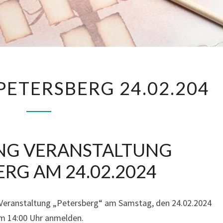
A
ETERSBERG 24.02.204
N
M
E
L
G VERANSTALTUNG
D
U
RG AM 24.02.2024
N
G
ur Veranstaltung „Petersberg“ am Samstag, den 24.02.2024
P
m 14:00 Uhr anmelden.