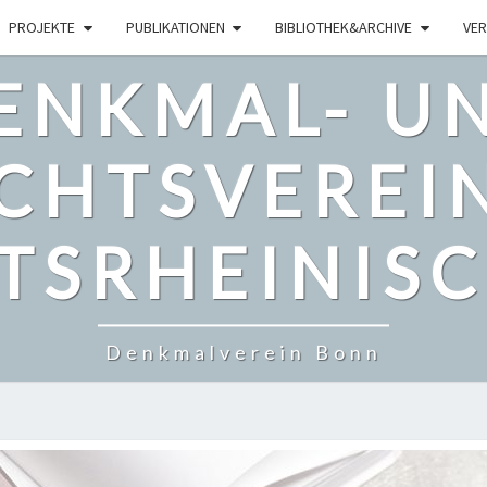
PROJEKTE
PUBLIKATIONEN
BIBLIOTHEK&ARCHIVE
VER
ENKMAL- U
CHTSVEREI
TSRHEINISCH
Denkmalverein Bonn