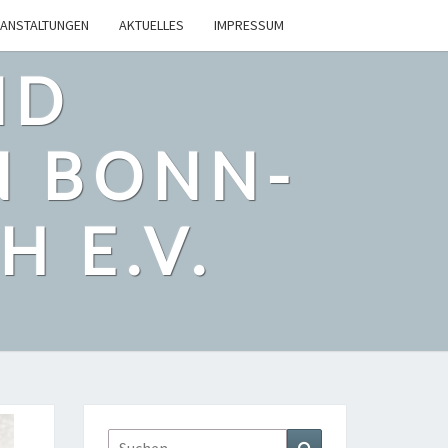
ANSTALTUNGEN
AKTUELLES
IMPRESSUM
ND
N BONN-
 E.V.
Suchen
Suchen