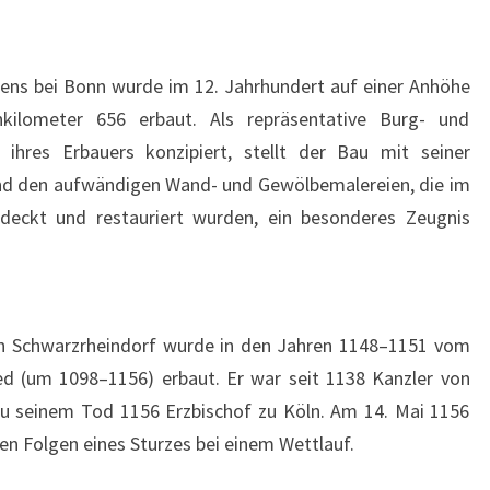
T
O
U
mens bei Bonn wurde im 12. Jahrhundert auf einer Anhöhe
R
ilometer 656 erbaut. Als repräsentative Burg- und
:
 ihres Erbauers konzipiert, stellt der Bau mit seiner
D
und den aufwändigen Wand- und Gewölbemalereien, die im
O
deckt und restauriert wurden, ein besonderes Zeugnis
P
P
E
L
 in Schwarzrheindorf wurde in den Jahren 1148–1151 vom
K
ied (um 1098–1156) erbaut. Er war seit 1138 Kanzler von
I
zu seinem Tod 1156 Erzbischof zu Köln. Am 14. Mai 1156
R
en Folgen eines Sturzes bei einem Wettlauf.
C