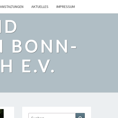
ANSTALTUNGEN
AKTUELLES
IMPRESSUM
ND
N BONN-
 E.V.
Suchen
Suchen