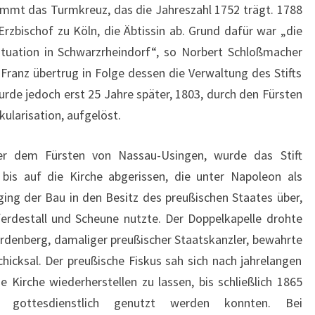
ammt das Turmkreuz, das die Jahreszahl 1752 trägt. 1788
Erzbischof zu Köln, die Äbtissin ab. Grund dafür war „die
ituation in Schwarzrheindorf“, so Norbert Schloßmacher
 Franz übertrug in Folge dessen die Verwaltung des Stifts
urde jedoch erst 25 Jahre später, 1803, durch den Fürsten
ularisation, aufgelöst.
ter dem Fürsten von Nassau-Usingen, wurde das Stift
bis auf die Kirche abgerissen, die unter Napoleon als
ing der Bau in den Besitz des preußischen Staates über,
ferdestall und Scheune nutzte. Der Doppelkapelle drohte
rdenberg, damaliger preußischer Staatskanzler, bewahrte
chicksal. Der preußische Fiskus sah sich nach jahrelangen
Kirche wiederherstellen zu lassen, bis schließlich 1865
 gottesdienstlich genutzt werden konnten. Bei