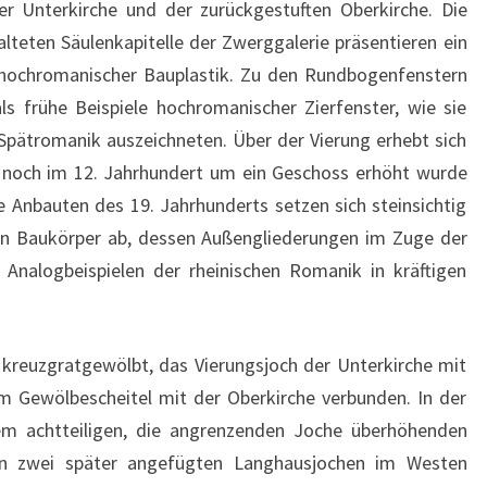
er Unterkirche und der zurückgestuften Oberkirche. Die
alteten Säulenkapitelle der Zwerggalerie präsentieren ein
ochromanischer Bauplastik. Zu den Rundbogenfenstern
als frühe Beispiele hochromanischer Zierfenster, wie sie
 Spätromanik auszeichneten. Über der Vierung erhebt sich
r noch im 12. Jahrhundert um ein Geschoss erhöht wurde
e Anbauten des 19. Jahrhunderts setzen sich steinsichtig
hen Baukörper ab, dessen Außengliederungen im Zuge der
Analogbeispielen der rheinischen Romanik in kräftigen
 kreuzgratgewölbt, das Vierungsjoch der Unterkirche mit
m Gewölbescheitel mit der Oberkirche verbunden. In der
nem achtteiligen, die angrenzenden Joche überhöhenden
en zwei später angefügten Langhausjochen im Westen