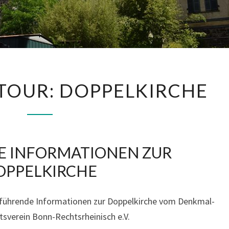
7
 TOUR: DOPPELKIRCHE
.
P
R
O
E INFORMATIONEN ZUR
J
OPPELKIRCHE
E
K
T
terführende Informationen zur Doppelkirche vom Denkmal-
E
tsverein Bonn-Rechtsrheinisch e.V.