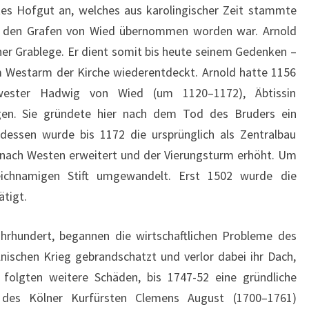
H
gtes Hofgut an, welches aus karolingischer Zeit stammte
E
n den Grafen von Wied übernommen worden war. Arnold
r Grablege. Er dient somit bis heute seinem Gedenken –
m Westarm der Kirche wiederentdeckt. Arnold hatte 1156
wester Hadwig von Wied (um 1120–1172), Äbtissin
gen. Sie gründete hier nach dem Tod des Bruders ein
 dessen wurde bis 1172 die ursprünglich als Zentralbau
 nach Westen erweitert und der Vierungsturm erhöht. Um
ichnamigen Stift umgewandelt. Erst 1502 wurde die
ätigt.
ahrhundert, begannen die wirtschaftlichen Probleme des
lnischen Krieg gebrandschatzt und verlor dabei ihr Dach,
folgten weitere Schäden, bis 1747-52 eine gründliche
 des Kölner Kurfürsten Clemens August (1700–1761)