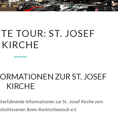
1
TE TOUR: ST. JOSEF
7
KIRCHE
.
P
R
O
J
FORMATIONEN ZUR ST. JOSEF
E
KIRCHE
K
T
eiterführende Informationen zur St. Josef Kirche vom
E
hichtsverein Bonn-Rechtsrheinisch e.V.
T