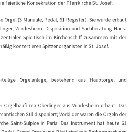
die feierliche Konsekration der Pfarrkirche St. Josef.
C
H
ße Orgel (3 Manuale, Pedal, 61 Register). Sie wurde erbaut
E
linger, Windesheim, Disposition und Sachberatung Hans-
zentralen Spieltisch im Kirchenschiff zusammen mit der
äßig konzertieren Spitzenorganisten in St. Josef.
iteilige Orgelanlage, bestehend aus Hauptorgel und
r Orgelbaufirma Oberlinger aus Windesheim erbaut. Das
antischen Stil disponiert; Vorbilder waren die Orgeln der
he Saint-Sulpice in Paris. Das Instrument hat heute 61
 Pedal. Grand-Orgue und Récit sind mit Barkermaschinen