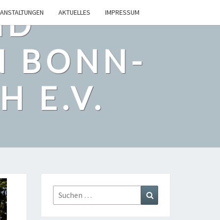
ND
ANSTALTUNGEN
AKTUELLES
IMPRESSUM
N BONN-
 E.V.
Suchen
Suchen
nach: