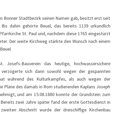
O
U
en Bonner Stadtbezirk seinen Namen gab, besitzt erst seit
R
Bis dahin gehörte Beuel, das bereits 1139 urkundlich
:
r Pfarrkirche St. Paul und, nachdem diese 1765 eingestürzt
S
. Peter. Der weite Kirchweg stärkte den Wunsch nach einem
T
Beuel.
.
J
. Josefs-Bauverein das heutige, hochwassersichere
O
n verzögerte sich dann sowohl wegen der gespannten
S
taat während des Kulturkampfes, als auch wegen der
E
die Pläne des damals in Rom studierenden Kaplans Joseph
F
genehmigt, und am 15.08.1880 konnte der Grundstein zum
K
Bereits zwei Jahre später fand der erste Gottesdienst in
I
zweiten Abschnitt wurde der dreischiffige Kirchenbau
R