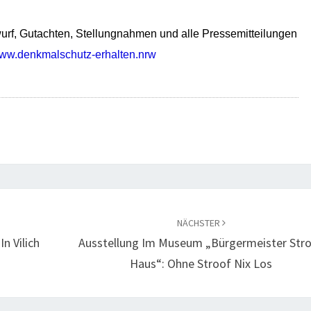
C
rf, Gutachten, Stellungnahmen und alle Pressemitteilungen
H
ww.denkmalschutz-erhalten.nrw
U
T
Z
NÄCHSTER
n Vilich
Ausstellung Im Museum „Bürgermeister Str
Haus“: Ohne Stroof Nix Los