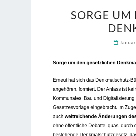
SORGE UM 
DEN
Januar
S
orge um den gesetzlichen Denkma
Erneut hat sich das Denkmalschutz-B
angehören, formiert. Der Anlass ist ke
Kommunales, Bau und Digitalisierung w
Gesetzesvorlage eingebracht. Im Zuge
auch
weitreichende Änderungen de
ohne öffentliche Debatte, quasi durch d
bestehende Denkmalschutzgesetz, das ja