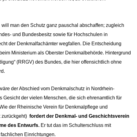
Z
L
I
will man den Schutz ganz pauschal abschaffen; zugleich
C
Landes- und Bundesbesitz sowie für Hochschulen in
H
echt der Denkmalfachämter wegfallen. Die Entscheidung
E
beim Ministerium als Oberster Denkmalbehörde. Hintergrund
N
idigung“ (RRGV) des Bundes, die hier offensichtlich ohne
D
rd.
E
wäre der Abschied vom Denkmalschutz in Nordrhein-
N
s Gesicht der vielen Menschen, die sich ehrenamtlich für
K
Wie der Rheinische Verein für Denkmalpflege und
M
t zurückgeht)
fordert der Denkmal- und Geschichtsverein
A
me des Entwurfs.
Er tut das im Schulterschluss mit
L
 fachlichen Einrichtungen.
S