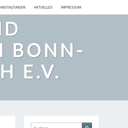
ANSTALTUNGEN
AKTUELLES
IMPRESSUM
ND
N BONN-
 E.V.
Suchen
Suchen