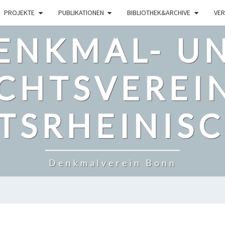
PROJEKTE
PUBLIKATIONEN
BIBLIOTHEK&ARCHIVE
VER
ENKMAL- U
CHTSVEREI
TSRHEINISCH
Denkmalverein Bonn