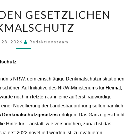
S
DEN GESETZLICHEN
O
KMALSCHUTZ
R
G
 28, 2026
E
Redaktionsteam
U
M
lschutz
D
E
ündnis NRW, dem einschlägige Denkmalschutzinstitutionen
N
in schöner: Auf Initiative des NRW-Ministeriums für Heimat,
G
urde noch im letzten Jahr, eine äußerst fragwürdige
E
 einer Novellierung der Landesbauordnung sollen nämlich
S
s Denkmalschutzgesetzes
erfolgen. Das Ganze geschieht
E
ie Hintertür – anstatt, wie versprochen, zunächst das
T
 erst 2022 novelliert worden ist, zu evaluieren.