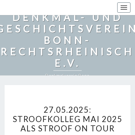
Togg
DENKMAL- UND
navig
GESCHICHTSVEREI
BONN-
RECHTSRHEINISCH
E.V.
Denkmalverein Bonn
2
27.05.2025:
7
STROOFKOLLEG MAI 2025
.
ALS STROOF ON TOUR
0