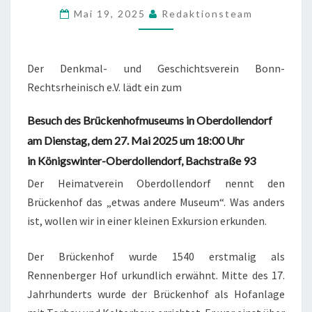
5
Mai 19, 2025
Redaktionsteam
.
2
0
Der Denkmal- und Geschichtsverein Bonn-
2
Rechtsrheinisch e.V. lädt ein zum
5
:
Besuch des Brückenhofmuseums in Oberdollendorf
S
am Dienstag, dem 27. Mai 2025 um 18:00 Uhr
T
in Königswinter-Oberdollendorf, Bachstraße 93
R
Der Heimatverein Oberdollendorf nennt den
O
Brückenhof das „etwas andere Museum“. Was anders
O
ist, wollen wir in einer kleinen Exkursion erkunden.
F
K
Der Brückenhof wurde 1540 erstmalig als
O
Rennenberger Hof urkundlich erwähnt. Mitte des 17.
L
Jahrhunderts wurde der Brückenhof als Hofanlage
L