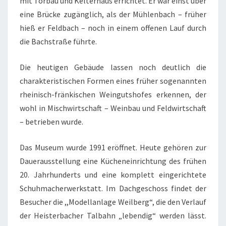
mit Torbau und Kelterhaus errichtet. Er war einst über
E
eine Brücke zugänglich, als der Mühlenbach – früher
G
hieß er Feldbach – noch in einem offenen Lauf durch
M
die Bachstraße führte.
A
I
Die heutigen Gebäude lassen noch deutlich die
2
charakteristischen Formen eines früher sogenannten
0
rheinisch-fränkischen Weingutshofes erkennen, der
2
wohl in Mischwirtschaft – Weinbau und Feldwirtschaft
5
– betrieben wurde.
A
L
Das Museum wurde 1991 eröffnet. Heute gehören zur
S
Dauerausstellung eine Kücheneinrichtung des frühen
S
20. Jahrhunderts und eine komplett eingerichtete
T
Schuhmacherwerkstatt. Im Dachgeschoss findet der
R
Besucher die ,,Modellanlage Weilberg“, die den Verlauf
O
der Heisterbacher Talbahn „lebendig“ werden lässt.
O