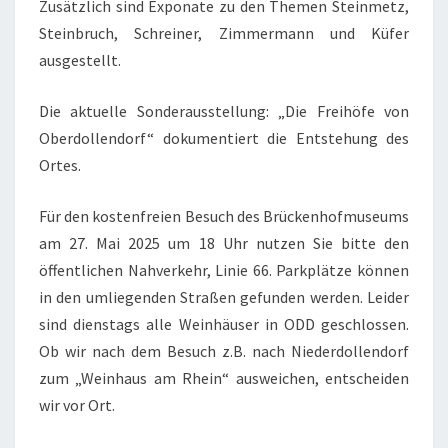
Zusätzlich sind Exponate zu den Themen Steinmetz,
F
Steinbruch, Schreiner, Zimmermann und Küfer
O
ausgestellt.
N
T
Die aktuelle Sonderausstellung: „Die Freihöfe von
O
Oberdollendorf“ dokumentiert die Entstehung des
U
Ortes.
R
Für den kostenfreien Besuch des Brückenhofmuseums
am 27. Mai 2025 um 18 Uhr nutzen Sie bitte den
öffentlichen Nahverkehr, Linie 66. Parkplätze können
in den umliegenden Straßen gefunden werden. Leider
sind dienstags alle Weinhäuser in ODD geschlossen.
Ob wir nach dem Besuch z.B. nach Niederdollendorf
zum „Weinhaus am Rhein“ ausweichen, entscheiden
wir vor Ort.