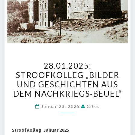
2
28.01.2025:
8
STROOFKOLLEG „BILDER
.
UND GESCHICHTEN AUS
0
1
DEM NACHKRIEGS-BEUEL“
.
Januar 23, 2025
Citos
2
0
2
StroofKolleg Januar 2025
5