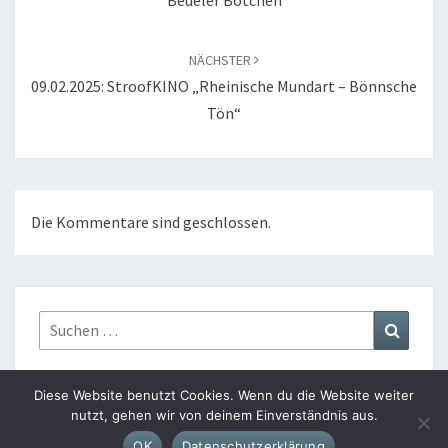
-
B
NÄCHSTER
E
09.02.2025: StroofKINO „Rheinische Mundart – Bönnsche
U
Tön“
E
L
“
Die Kommentare sind geschlossen.
Suchen
Suchen
nach:
Diese Website benutzt Cookies. Wenn du die Website weiter
nutzt, gehen wir von deinem Einverständnis aus.
© 2026
|
Stolz präsentiert von
WordPress
|
Theme:
Nisarg
OK
Datenschutzerklärung