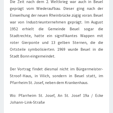
L
Die Zeit nach dem 2. Weltkrieg war auch in Beuel
D
geprägt vom Wiederaufbau. Dieser ging nach der
E
Einweihung der neuen Rheinbrücke zügig voran. Beuel
R
war von Industrieunternehmen geprägt. Im August
U
1952 erhielt die Gemeinde Beuel sogar die
N
Stadtrechte, hatte ein signifikantes Wappen mit
D
roter Gierponte und 13 gelben Sternen, die die
G
Ortsteile symbolisierten. 1969 wurde Beuel in die
E
Stadt Bonn eingemeindet.
S
C
Der Vortrag findet diesmal nicht im Bürgermeister-
H
Stroof-Haus, in Vilich, sondern in Beuel statt, im
I
Pfarrheim St. Josef, neben dem Krankenhaus.
C
Wo: Pfarrheim St. Josef, An St. Josef 19a / Ecke
H
Johann-Link-Straße
T
E