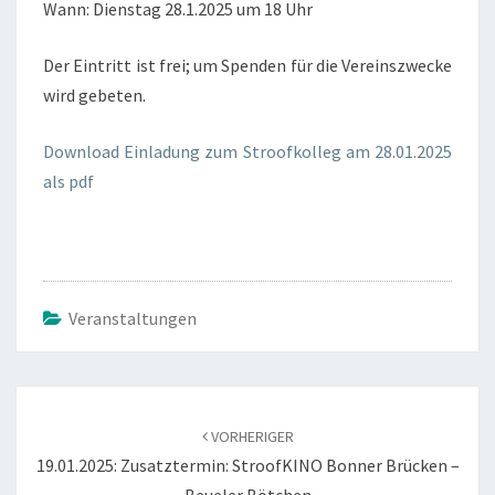
Wann: Dienstag 28.1.2025 um 18 Uhr
N
A
Der Eintritt ist frei; um Spenden für die Vereinszwecke
U
wird gebeten.
S
D
Download Einladung zum Stroofkolleg am 28.01.2025
E
als pdf
M
N
A
C
H
Veranstaltungen
K
R
I
Beitragsnavigation
E
VORHERIGER
G
19.01.2025: Zusatztermin: StroofKINO Bonner Brücken –
S
Beueler Bötchen