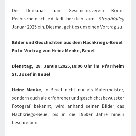
:
Der Denkmal- und Geschichtsverein Bonn-
S
Rechtsrheinisch e.V. lädt herzlich zum
StroofKolleg
T
Januar 2025 ein. Diesmal geht es um einen Vortrag zu
R
O
Bilder und Geschichten aus dem Nachkriegs-Beuel
O
Foto-Vortrag von Heinz Menke, Beuel
F
K
Dienstag, 28. Januar.2025,18:00 Uhr im
Pfarrheim
O
St. Josef in Beuel
L
L
Heinz Menke
, in Beuel nicht nur als Malermeister,
E
sondern auch als erfahrener und geschichtsbewusster
G
Fotograf bekannt, wird anhand seiner Bilder das
„
Nachkriegs-Beuel bis in die 1960er Jahre hinein
B
beschreiben.
I