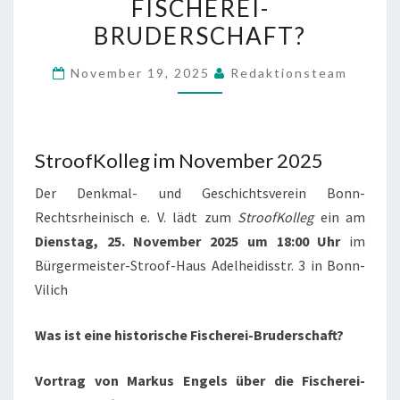
O
FISCHEREI-
V
BRUDERSCHAFT?
E
November 19, 2025
M
Redaktionsteam
B
E
R
StroofKolleg im November 2025
2
Der Denkmal- und Geschichtsverein Bonn-
0
Rechtsrheinisch e. V. lädt zum
StroofKolleg
ein am
2
Dienstag, 25. November 2025 um 18:00 Uhr
im
5
Bürgermeister-Stroof-Haus Adelheidisstr. 3 in Bonn-
:
Vilich
S
T
Was ist eine historische Fischerei-Bruderschaft?
R
O
Vortrag von Markus Engels über die Fischerei-
O