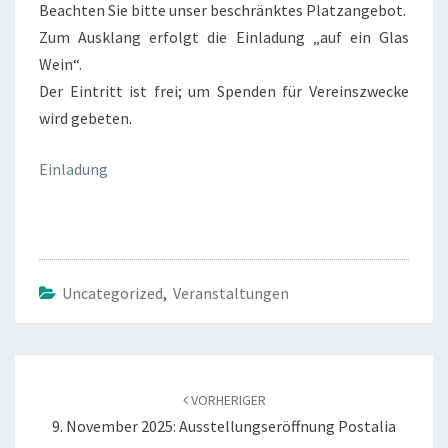
Beachten Sie bitte unser beschränktes Platzangebot.
H
Zum Ausklang erfolgt die Einladung „auf ein Glas
I
Wein“.
S
Der Eintritt ist frei; um Spenden für Vereinszwecke
T
wird gebeten.
O
R
Einladung
I
S
C
H
Uncategorized
,
Veranstaltungen
E
F
I
S
Beitragsnavigation
VORHERIGER
C
9. November 2025: Ausstellungseröffnung Postalia
H