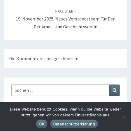
E
R
NÄCHSTER
E
19. November 2025: Neues Vorstandsteam Für Den
I
Denkmal- Und Geschichtsverein
-
B
R
U
Die Kommentare sind geschlossen.
D
E
R
Suchen
Suchen
S
nach:
C
H
Diese Website benutzt Cookies. Wenn du die Website weiter
A
nutzt, gehen wir von deinem Einverständnis aus.
© 2026
|
Stolz präsentiert von
WordPress
|
Theme:
Nisarg
F
OK
Datenschutzerklärung
T