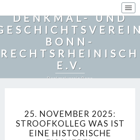
Togg
DENKMAL- UND
navig
GESCHICHTSVEREI
BONN-
RECHTSRHEINISCH
E.V.
Denkmalverein Bonn
2
25. NOVEMBER 2025:
5
STROOFKOLLEG WAS IST
.
EINE HISTORISCHE
N