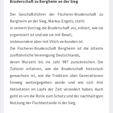
Bruderschaft zu Bergheim an der Sieg
F
K
Der Geschäftsführer der Fischerei-Bruderschaft zu
O
Bergheim an der Sieg, Markus Engels, stellt
L
in seinem Vortrag die Bruderschaft vor, erklärt, wie sie
L
organisiert ist und wie sie mit Beuel,
E
insbesondere aber mit Vilich verbunden ist.
G
Die Fischerei-Bruderschaft Bergheim ist die älteste
W
zunftähnliche Vereinigung Deutschlands,
A
deren Wurzeln bis ins Jahr 987 zurückreichen. Die
S
Zuhörer erfahren, wie die Bruderschaft historisch
I
gewachsen ist, wie die Tradition über Generationen
S
hinweg weitergegeben wurde und wie sich ihre
T
Aktivitäten im Laufe der Zeit verändert haben. Auch
E
geht es um die Rolle zum Schutz und der nachhaltigen
I
Nutzung der Fischbestände in der Sieg.
N
E