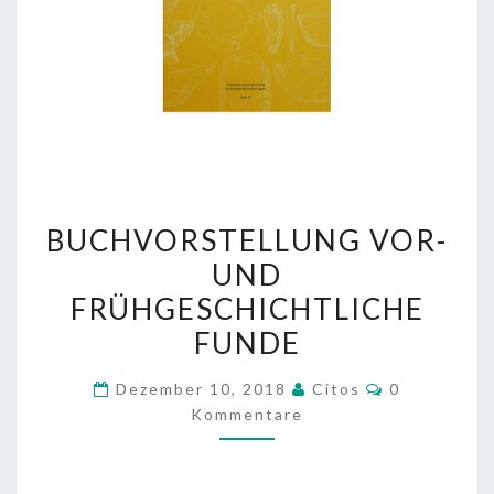
B
BUCHVORSTELLUNG VOR-
U
UND
C
FRÜHGESCHICHTLICHE
H
V
FUNDE
O
K
Dezember 10, 2018
Citos
0
R
O
Kommentare
M
S
M
T
E
N
E
T