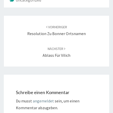
G
E
S
C
Beitragsnavigation
VORHERIGER
H
Resolution Zu Bonner Ortsnamen
I
C
H
NÄCHSTER
T
Ablass Für Vilich
L
I
C
H
E
Schreibe einen Kommentar
F
Du musst
angemeldet
sein, um einen
U
Kommentar abzugeben.
N