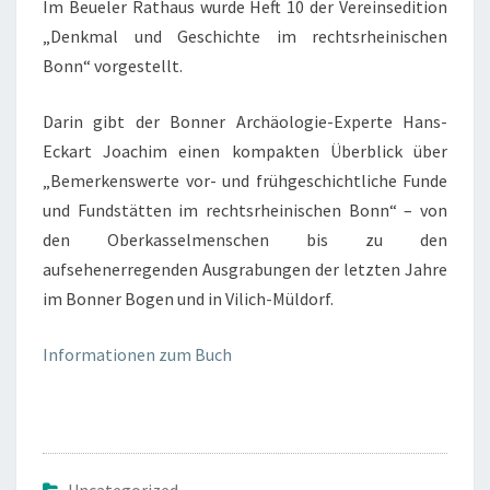
Im Beueler Rathaus wurde Heft 10 der Vereinsedition
A
L
R
„Denkmal und Geschichte im rechtsrheinischen
L
E
Bonn“ vorgestellt.
U
N
Darin gibt der Bonner Archäologie-Experte Hans-
G
Eckart Joachim einen kompakten Überblick über
V
„Bemerkenswerte vor- und frühgeschichtliche Funde
O
und Fundstätten im rechtsrheinischen Bonn“ – von
R
den Oberkasselmenschen bis zu den
-
aufsehenerregenden Ausgrabungen der letzten Jahre
U
im Bonner Bogen und in Vilich-Müldorf.
N
D
Informationen zum Buch
F
R
Ü
H
Uncategorized