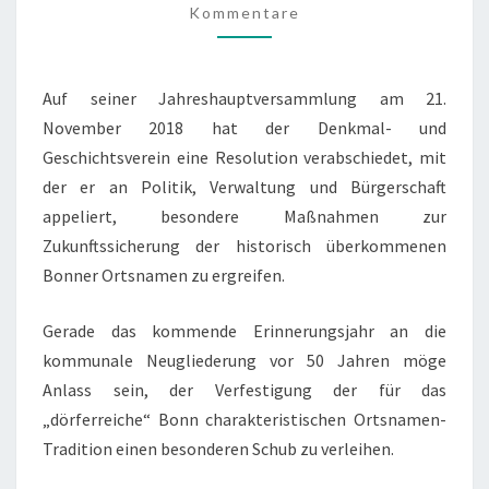
L
O
Kommentare
M
U
M
E
T
N
T
I
Auf seiner Jahreshauptversammlung am 21.
A
O
R
November 2018 hat der Denkmal- und
E
N
Geschichtsverein eine Resolution verabschiedet, mit
Z
der er an Politik, Verwaltung und Bürgerschaft
U
appeliert, besondere Maßnahmen zur
B
Zukunftssicherung der historisch überkommenen
O
Bonner Ortsnamen zu ergreifen.
N
N
Gerade das kommende Erinnerungsjahr an die
E
kommunale Neugliederung vor 50 Jahren möge
R
Anlass sein, der Verfestigung der für das
O
„dörferreiche“ Bonn charakteristischen Ortsnamen-
R
Tradition einen besonderen Schub zu verleihen.
T