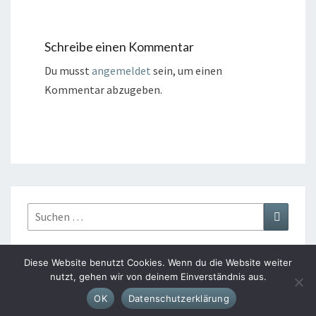
Schreibe einen Kommentar
Du musst
angemeldet
sein, um einen
Kommentar abzugeben.
Suchen
Suchen
nach:
Diese Website benutzt Cookies. Wenn du die Website weiter
nutzt, gehen wir von deinem Einverständnis aus.
© 2026
|
Stolz präsentiert von
WordPress
|
Theme:
Nisarg
OK
Datenschutzerklärung