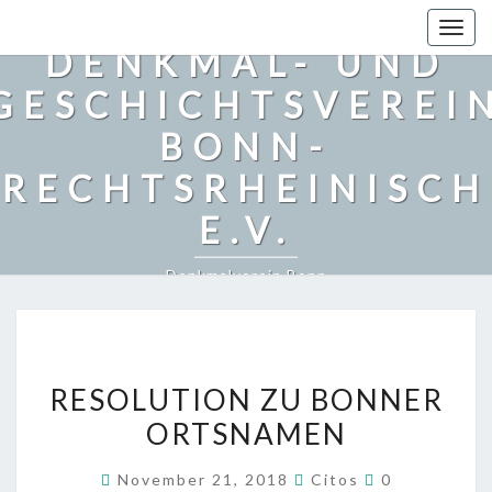
Togg
DENKMAL- UND
navig
GESCHICHTSVEREI
BONN-
RECHTSRHEINISCH
E.V.
Denkmalverein Bonn
R
RESOLUTION ZU BONNER
E
ORTSNAMEN
S
O
K
November 21, 2018
Citos
0