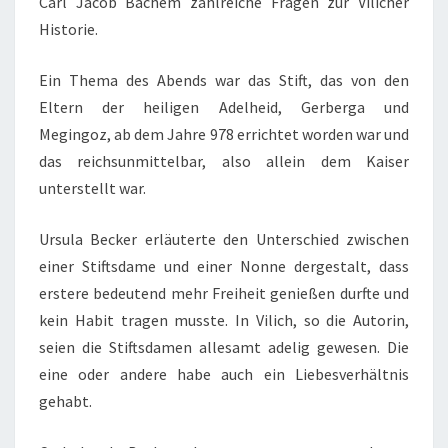
Carl Jacob Bachem zahlreiche Fragen zur Vilicher
F
Historie.
-
K
Ein Thema des Abends war das Stift, das von den
O
Eltern der heiligen Adelheid, Gerberga und
L
Megingoz, ab dem Jahre 978 errichtet worden war und
L
das reichsunmittelbar, also allein dem Kaiser
E
unterstellt war.
G
Z
Ursula Becker erläuterte den Unterschied zwischen
U
einer Stiftsdame und einer Nonne dergestalt, dass
R
erstere bedeutend mehr Freiheit genießen durfte und
V
kein Habit tragen musste. In Vilich, so die Autorin,
I
seien die Stiftsdamen allesamt adelig gewesen. Die
L
eine oder andere habe auch ein Liebesverhältnis
I
gehabt.
C
H