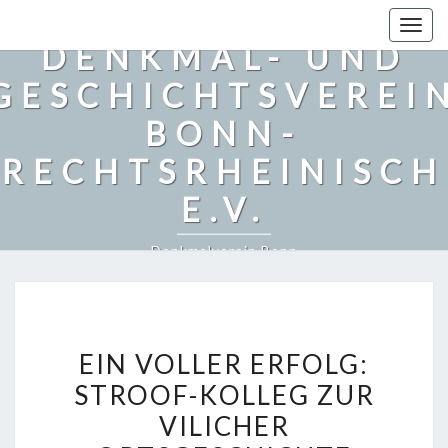
Togg
DENKMAL- UND
navig
GESCHICHTSVEREI
BONN-
RECHTSRHEINISCH
E.V.
Denkmalverein Bonn
E
EIN VOLLER ERFOLG:
I
STROOF-KOLLEG ZUR
N
VILICHER
V