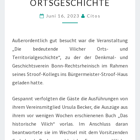
O
ORTSGESCHICHTE
L
Juni 16, 2023
Citos
L
E
R
Außerordentlich gut besucht war die Veranstaltung
E
„Die bedeutende Vilicher Orts- und
R
Territorialgeschichte“, zu der der Denkmal- und
F
Geschichtsverein Bonn-Rechtsrheinisch im Rahmen
O
seines Stroof-Kollegs ins Bürgermeister-Stroof-Haus
L
geladen hatte.
G
:
Gespannt verfolgten die Gäste die Ausführungen von
S
ihrem Vereinsmitglied Ursula Becker, die Auszüge aus
T
ihrem vor wenigen Wochen erschienenen Buch „Das
R
historische Vilich“ vorlas. Im Anschluss daran
O
beantwortete sie im Wechsel mit dem Vorsitzenden
O