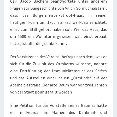
Carl Jacob Bachem beantwortete unter anderem
E
Fragen zur Baugeschichte von Vilich. So mutmaßte er,
R
dass das Bürgermeister-Stroof-Haus, in seiner
O
heutigen Form um 1700 als Fachwerkbau errichtet,
R
einst zum Stift gehört haben soll. Wer das Haus, das
T
um 1500 ein Wohnturm gewesen war, einst erbaut
S
hatte, ist allerdings unbekannt.
G
E
Der Vorsitzende des Vereins, befragt nach dem, was er
S
sich für die Zukunft des Ortskerns wünsche, nannte
C
eine Fortführung der Immunitätsmauer des Stiftes
H
und das Aufstellen einer neuen „Ortslinde“ auf der
I
Adelheidisstraße. Der alte Baum war vor zwei Jahren
C
von der Stadt Bonn gefällt worden.
H
T
Eine Petition für das Aufstellen eines Baumes hatte
E
er im Februar im Namen des Denkmal- und