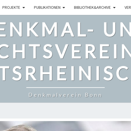
PROJEKTE
PUBLIKATIONEN
BIBLIOTHEK&ARCHIVE
VER
ENKMAL- U
CHTSVEREI
TSRHEINISCH
Denkmalverein Bonn