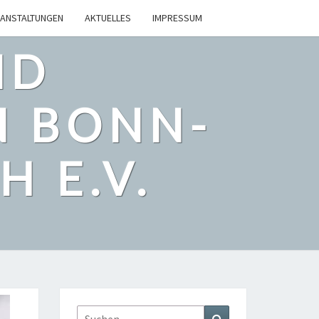
ANSTALTUNGEN
AKTUELLES
IMPRESSUM
ND
N BONN-
 E.V.
Suchen
Suchen