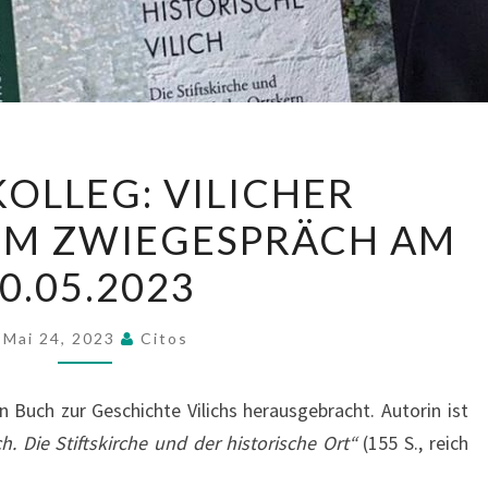
S
OLLEG: VILICHER
T
IM ZWIEGESPRÄCH AM
R
O
0.05.2023
O
F
Mai 24, 2023
Citos
K
O
in Buch zur Geschichte Vilichs herausgebracht. Autorin ist
L
ch. Die Stiftskirche und der historische Ort“
(155 S., reich
L