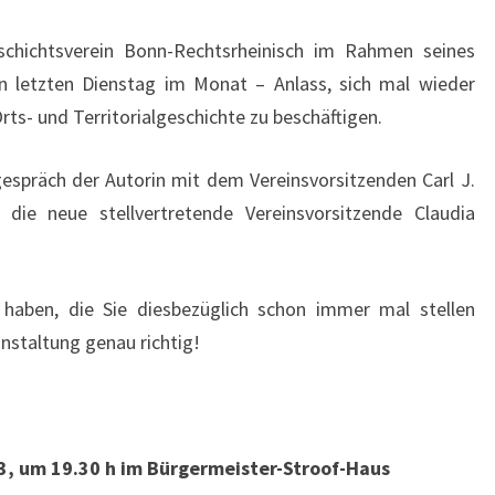
E
G
chichtsverein Bonn-Rechtsrheinisch im Rahmen seines
:
n letzten Dienstag im Monat – Anlass, sich mal wieder
V
rts- und Territorialgeschichte zu beschäftigen.
I
L
espräch der Autorin mit dem Vereinsvorsitzenden Carl J.
I
die neue stellvertretende Vereinsvorsitzende Claudia
C
H
E
aben, die Sie diesbezüglich schon immer mal stellen
R
anstaltung genau richtig!
G
E
S
C
3, um 19.30 h im Bürgermeister-Stroof-Haus