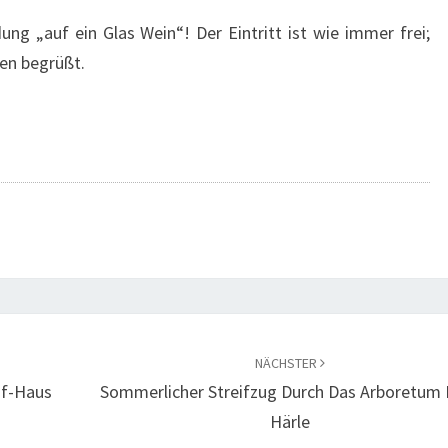
H
ung „auf ein Glas Wein“! Der Eintritt ist wie immer frei;
I
en begrüßt.
C
H
T
E
I
M
Z
W
I
E
G
NÄCHSTER
of-Haus
Sommerlicher Streifzug Durch Das Arboretum 
E
Härle
S